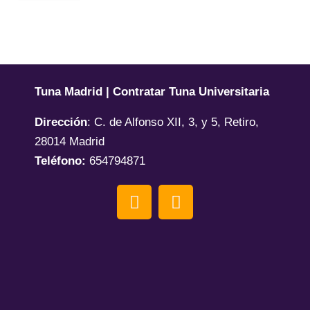
Tuna Madrid | Contratar Tuna Universitaria
Dirección
:
C. de Alfonso XII, 3, y 5, Retiro,
28014 Madrid
Teléfono:
654794871
F
Y
a
o
c
u
e
t
b
u
o
b
o
e